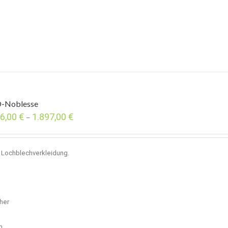
-Noblesse
86,00
€
1.897,00
€
–
t Lochblechverkleidung.
cher
m