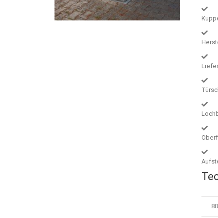
Kuppe
Herst
Liefe
Türsc
Lochb
Oberf
Aufst
Tec
80