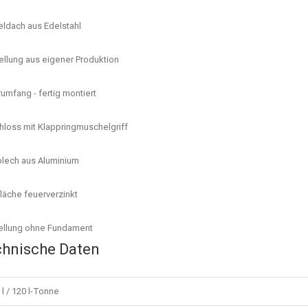
ldach aus Edelstahl
ellung aus eigener Produktion
rumfang - fertig montiert
hloss mit Klappringmuschelgriff
lech aus Aluminium
läche feuerverzinkt
ellung ohne Fundament
hnische Daten
 l / 120 l-Tonne