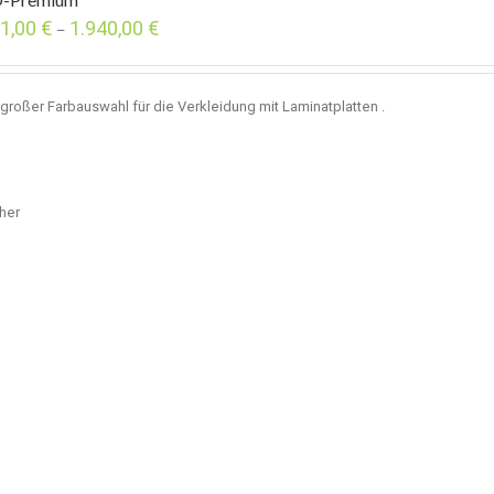
31,00
€
1.940,00
€
–
großer Farbauswahl für die Verkleidung mit Laminatplatten .
cher