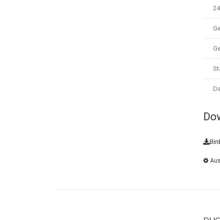
24
Ge
Ge
St
Da
Do
Bin
Aus
DUO