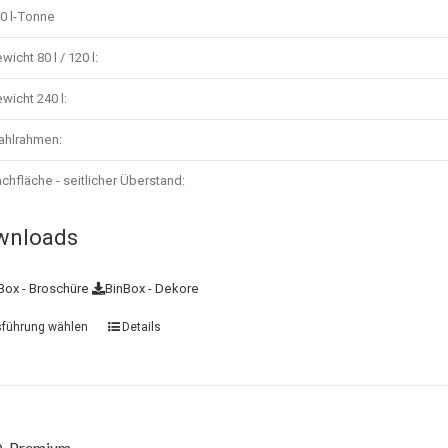
0 l-Tonne
wicht 80 l / 120 l:
wicht 240 l:
ahlrahmen:
chfläche - seitlicher Überstand:
wnloads
Box - Broschüre
BinBox - Dekore
führung wählen
Details
-Premium