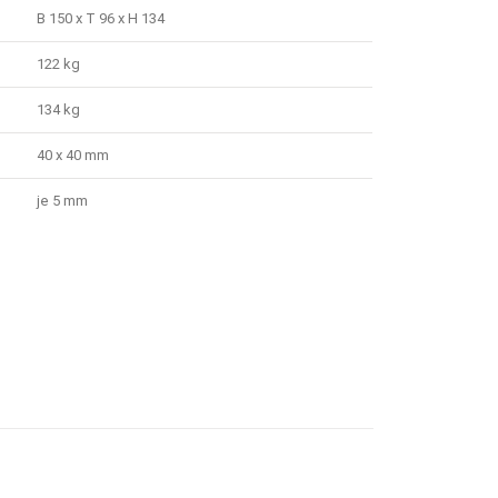
B 150 x T 96 x H 134
122 kg
134 kg
40 x 40 mm
je 5 mm