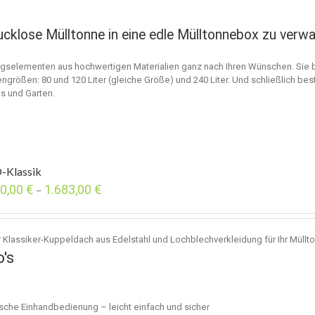
cklose Mülltonne in eine edle Mülltonnebox zu verw
gselementen aus hochwertigen Materialien ganz nach Ihren Wünschen. Sie 
ngrößen: 80 und 120 Liter (gleiche Größe) und 240 Liter. Und schließlich b
s und Garten.
-Klassik
40,00
€
1.683,00
€
–
 Klassiker-Kuppeldach aus Edelstahl und Lochblechverkleidung für Ihr Müllt
o's
ische Einhandbedienung – leicht einfach und sicher