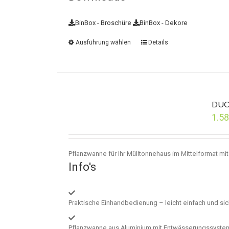
BinBox - Broschüre
BinBox - Dekore
Ausführung wählen
Details
DUO
1.5
Pflanzwanne für Ihr Mülltonnehaus im Mittelformat mi
Info's
Praktische Einhandbedienung – leicht einfach und si
Pflanzwanne aus Aluminium mit Entwässerungssyste