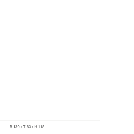
B 130 x T 80 x H 118