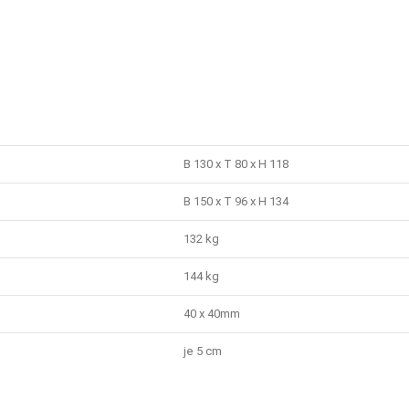
B 130 x T 80 x H 118
B 150 x T 96 x H 134
132 kg
144 kg
40 x 40mm
je 5 cm