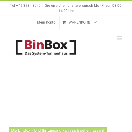
Zum
Tel +49.8234.8545
|
Sie erreichen uns telefonisch Mo - Fr von 08.00-
Inhalt
14.00 Uhr
springen
Mein Konto
WARENKORB
Die BinBox - Und Ihr Eingang kann sich sehen lassen!