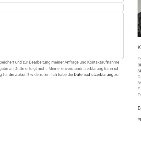
K
F
speichert und zur Bearbeitung meiner Anfrage und Kontaktaufnahme
B
gabe an Dritte erfolgt nicht. Meine Einverständniserklärung kann ich
S
g für die Zukunft widerrufen. Ich habe die
Datenschutzerklärung
zur
G
8
E
F
B
P