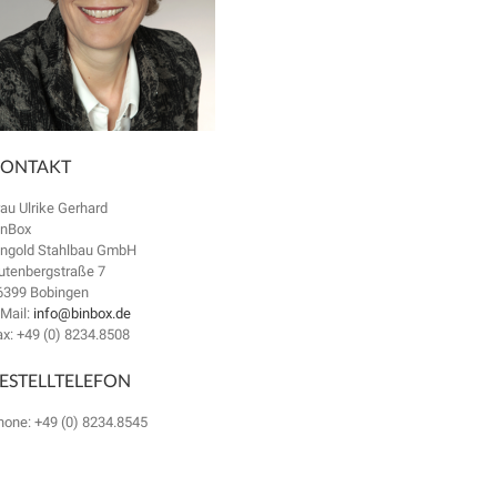
ONTAKT
rau Ulrike Gerhard
inBox
ingold Stahlbau GmbH
utenbergstraße 7
6399 Bobingen
-Mail:
info@binbox.de
ax: +49 (0) 8234.8508
ESTELLTELEFON
hone: +49 (0) 8234.8545