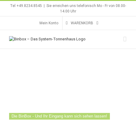
Zum
Tel +49.8234.8545
|
Sie erreichen uns telefonisch Mo - Fr von 08.00-
Inhalt
14.00 Uhr
springen
Mein Konto
WARENKORB
Die BinBox - Und Ihr Eingang kann sich sehen lassen!