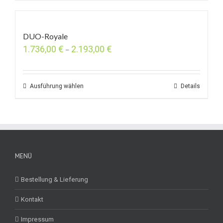
DUO-Royale
1.736,00
€
2.193,00
€
–
Ausführung wählen
Details
MENÜ
Bestellung & Lieferung
Kontakt
Impressum