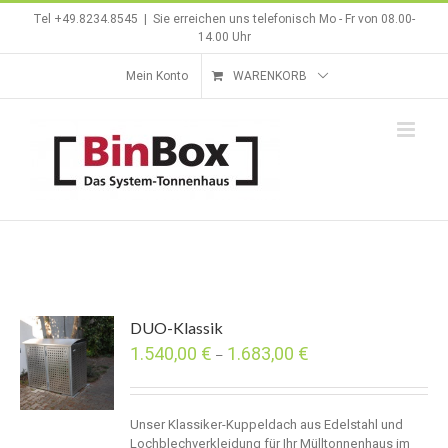
Zum
Tel +49.8234.8545
|
Sie erreichen uns telefonisch Mo - Fr von 08.00-
Inhalt
14.00 Uhr
springen
Mein Konto
WARENKORB
DUO-Klassik
1.540,00
€
1.683,00
€
–
Unser Klassiker-Kuppeldach aus Edelstahl und
Lochblechverkleidung für Ihr Mülltonnenhaus im