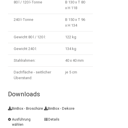
80 l / 120 l-Tonne
B 130 x T 80
x H 118
240 l-Tonne
B 150 x T 96
x H 134
Gewicht 80 l / 120 l:
122 kg
Gewicht 240 l:
134 kg
Stahlrahmen:
40 x 40 mm
Dachfläche - seitlicher
je 5 cm
Überstand:
Downloads
BinBox - Broschüre
BinBox - Dekore
Ausführung
Details
wählen