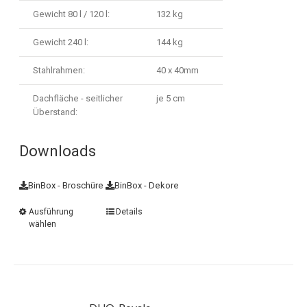
Gewicht 80 l / 120 l:
132 kg
Gewicht 240 l:
144 kg
Stahlrahmen:
40 x 40mm
Dachfläche - seitlicher
je 5 cm
Überstand:
Downloads
BinBox - Broschüre
BinBox - Dekore
Ausführung
Details
wählen