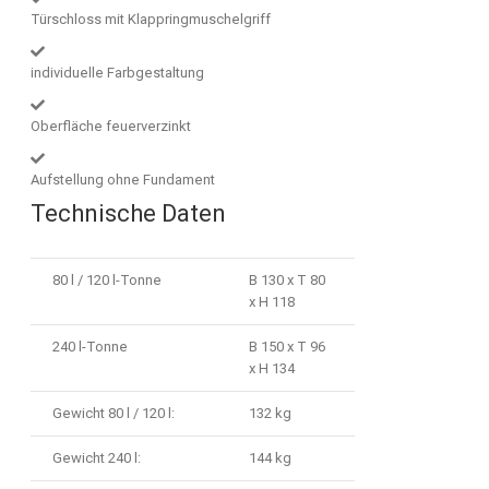
Türschloss mit Klappringmuschelgriff
individuelle Farbgestaltung
Oberfläche feuerverzinkt
Aufstellung ohne Fundament
Technische Daten
80 l / 120 l-Tonne
B 130 x T 80
x H 118
240 l-Tonne
B 150 x T 96
x H 134
Gewicht 80 l / 120 l:
132 kg
Gewicht 240 l:
144 kg