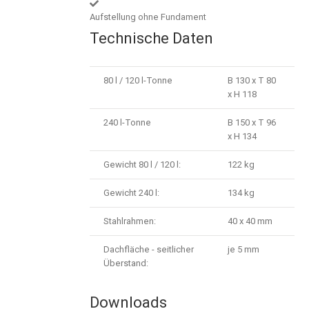
Aufstellung ohne Fundament
Technische Daten
80 l / 120 l-Tonne
B 130 x T 80
x H 118
240 l-Tonne
B 150 x T 96
x H 134
Gewicht 80 l / 120 l:
122 kg
Gewicht 240 l:
134 kg
Stahlrahmen:
40 x 40 mm
Dachfläche - seitlicher
je 5 mm
Überstand:
Downloads