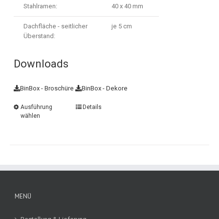
Stahlramen:
40 x 40 mm
Dachfläche - seitlicher
je 5 cm
Überstand:
Downloads
BinBox - Broschüre
BinBox - Dekore
Ausführung
Details
wählen
MENÜ