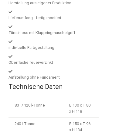
Herstellung aus eigener Produktion
Lieferumfang - fertig montiert
Türschloss mit Klappringmuschelgriff
indiviuelle Farbgestaltung
Oberfläche feuerverzinkt
Aufstellung ohne Fundament
Technische Daten
80 l / 120 l-Tonne
B 130 x T 80
x H 118
240 l-Tonne
B 150 x T 96
x H 134