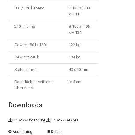
80 l / 120 l-Tonne
B 130 x T 80
x H 118
240 l-Tonne
B 150 x T 96
x H 134
Gewicht 80 l / 120 l:
122 kg
Gewicht 240 l:
134 kg
Stahlrahmen:
40 x 40 mm
Dachfläche - seitlicher
je 5 cm
Überstand:
Downloads
BinBox - Broschüre
BinBox - Dekore
Ausführung
Details