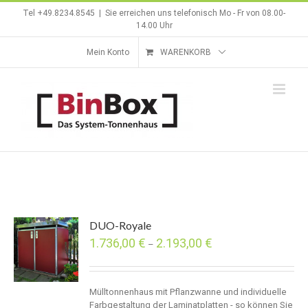
Zum
Tel +49.8234.8545
|
Sie erreichen uns telefonisch Mo - Fr von 08.00-
Inhalt
14.00 Uhr
springen
Mein Konto
WARENKORB
DUO-Royale
1.736,00
€
2.193,00
€
–
Mülltonnenhaus mit Pflanzwanne und individuelle
Farbgestaltung der Laminatplatten - so können Sie