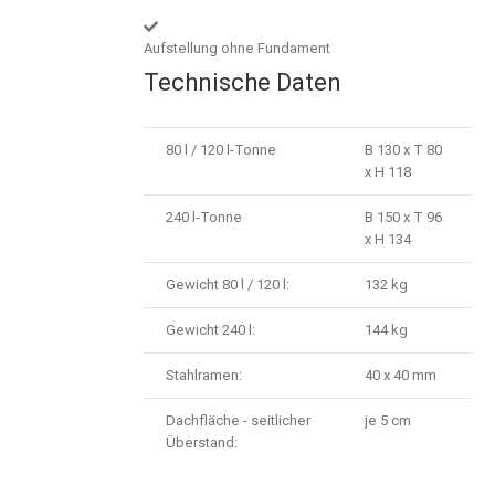
Aufstellung ohne Fundament
Technische Daten
80 l / 120 l-Tonne
B 130 x T 80
x H 118
240 l-Tonne
B 150 x T 96
x H 134
Gewicht 80 l / 120 l:
132 kg
Gewicht 240 l:
144 kg
Stahlramen:
40 x 40 mm
Dachfläche - seitlicher
je 5 cm
Überstand: