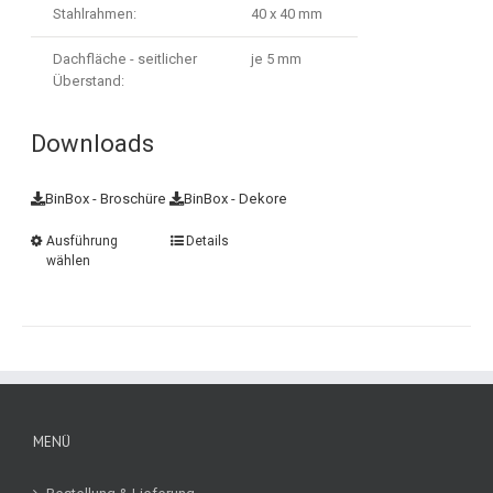
Stahlrahmen:
40 x 40 mm
Dachfläche - seitlicher
je 5 mm
Überstand:
Downloads
BinBox - Broschüre
BinBox - Dekore
Ausführung
Details
wählen
MENÜ