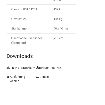
Gewicht 80 l / 120 l:
132 kg
Gewicht 240 l:
144 kg
Stahlrahmen:
40 x 40mm
Dachfläche - seitlicher
je 5 cm
Überstand:
Downloads
BinBox - Broschüre
BinBox - Dekore
Ausführung
Details
wählen