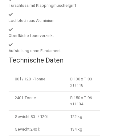
Türschloss mit Klappringmuschelgriff
Lochblech aus Aluminium
Oberfläche feuerverzinkt
Aufstellung ohne Fundament
Technische Daten
80 l / 120 l-Tonne
B 130 x T 80
x H 118
240 l-Tonne
B 150 x T 96
x H 134
Gewicht 80 l / 120 l:
122 kg
Gewicht 240 l:
134 kg