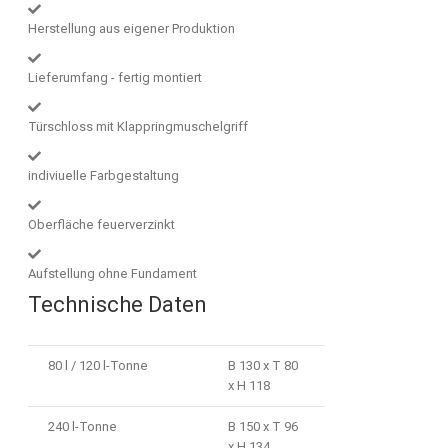
Herstellung aus eigener Produktion
Lieferumfang - fertig montiert
Türschloss mit Klappringmuschelgriff
indiviuelle Farbgestaltung
Oberfläche feuerverzinkt
Aufstellung ohne Fundament
Technische Daten
80 l / 120 l-Tonne
B 130 x T 80
x H 118
240 l-Tonne
B 150 x T 96
x H 134