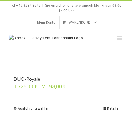
Zum
Tel +49.8234.8545
|
Sie erreichen uns telefonisch Mo - Fr von 08.00-
Inhalt
14.00 Uhr
springen
Mein Konto
WARENKORB
DUO-Royale
1.736,00
€
2.193,00
€
–
Ausführung wählen
Details