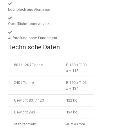
Lochblech aus Aluminium
Oberfläche feuerverzinkt
Aufstellung ohne Fundament
Technische Daten
80 l / 120 l-Tonne
B 130 x T 80
x H 118
240 l-Tonne
B 150 x T 96
x H 134
Gewicht 80 l / 120 l:
122 kg
Gewicht 240 l:
134 kg
Stahlrahmen:
40 x 40 mm