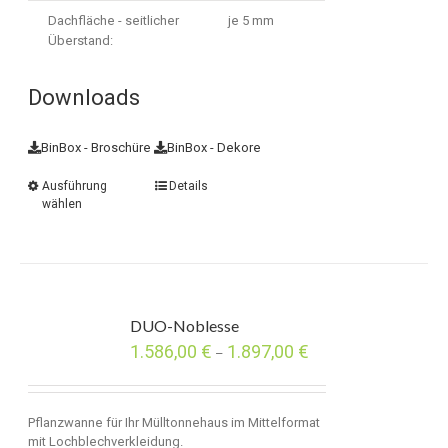
Dachfläche - seitlicher
je 5 mm
Überstand:
Downloads
BinBox - Broschüre
BinBox - Dekore
Ausführung
Details
wählen
DUO-Noblesse
1.586,00
€
1.897,00
€
–
Pflanzwanne für Ihr Mülltonnehaus im Mittelformat
mit Lochblechverkleidung.