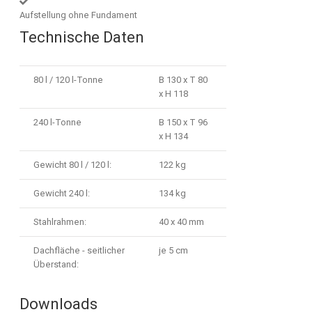
Aufstellung ohne Fundament
Technische Daten
80 l / 120 l-Tonne
B 130 x T 80
x H 118
240 l-Tonne
B 150 x T 96
x H 134
Gewicht 80 l / 120 l:
122 kg
Gewicht 240 l:
134 kg
Stahlrahmen:
40 x 40 mm
Dachfläche - seitlicher
je 5 cm
Überstand:
Downloads