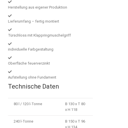
Herstellung aus eigener Produktion
Lieferumfang – fertig montiert
Türschloss mit Klappringmuschelgriff
individuelle Farbgestaltung
Oberfläche feuerverzinkt
Aufstellung ohne Fundament
Technische Daten
80 l / 120 l-Tonne
B 130 x T 80
x H 118
240 l-Tonne
B 150 x T 96
x H 134