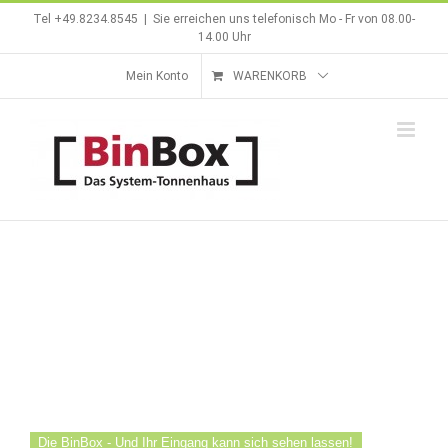
Zum
Tel +49.8234.8545
|
Sie erreichen uns telefonisch Mo - Fr von 08.00-
Inhalt
14.00 Uhr
springen
Mein Konto
WARENKORB
Die BinBox - Und Ihr Eingang kann sich sehen lassen!