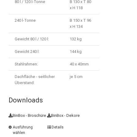
80 l / 120 l-Tonne
B 130 x T 80
x H 118
240 l-Tonne
B 150 x T 96
x H 134
Gewicht 80 l / 120 l:
132 kg
Gewicht 240 l:
144 kg
Stahlrahmen:
40 x 40mm
Dachfläche - seitlicher
je 5 cm
Überstand:
Downloads
BinBox - Broschüre
BinBox - Dekore
Ausführung
Details
wählen