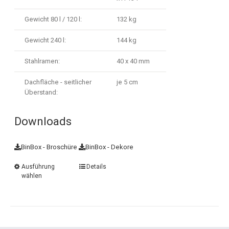
Gewicht 80 l / 120 l:
132 kg
Gewicht 240 l:
144 kg
Stahlramen:
40 x 40 mm
Dachfläche - seitlicher
je 5 cm
Überstand:
Downloads
BinBox - Broschüre
BinBox - Dekore
Ausführung
Details
wählen