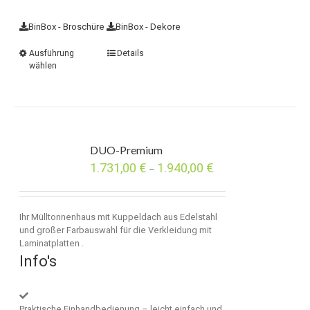
BinBox - Broschüre
BinBox - Dekore
Ausführung
Details
wählen
DUO-Premium
1.731,00
€
1.940,00
€
–
Ihr Mülltonnenhaus mit Kuppeldach aus Edelstahl
und großer Farbauswahl für die Verkleidung mit
Laminatplatten .
Info's
Praktische Einhandbedienung – leicht einfach und