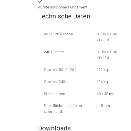
Aufstellung ohne Fundament
Technische Daten
80 l / 120 l-Tonne
B 130 x T 80
x H 118
240 l-Tonne
B 150 x T 96
x H 134
Gewicht 80 l / 120 l:
122 kg
Gewicht 240 l:
134 kg
Stahlrahmen:
40 x 40 mm
Dachfläche - seitlicher
je 5 mm
Überstand:
Downloads