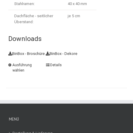
Stahlramen:
40 x 40 mm
Dachfläche - seitlicher
je 5 cm
Überstand:
Downloads
BinBox - Broschüre
BinBox - Dekore
Ausführung
Details
wählen
MENÜ