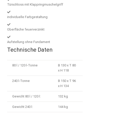
Türschloss mit Klappringmuschelgriff
individuelle Farbgestaltung
Oberfläche feuerverzinkt
Aufstellung ohne Fundament
Technische Daten
80 l / 120 l-Tonne
B 130 x T 80
x H 118
240 l-Tonne
B 150 x T 96
x H 134
Gewicht 80 l / 120 l:
132 kg
Gewicht 240 l:
144 kg