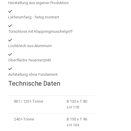
Herstellung aus eigener Produktion
Lieferumfang - fertig montiert
Türschloss mit Klappringmuschelgriff
Lochblech aus Aluminium
Oberfläche feuerverzinkt
Aufstellung ohne Fundament
Technische Daten
80 l / 120 l-Tonne
B 130 x T 80
x H 118
240 l-Tonne
B 150 x T 96
x H 134