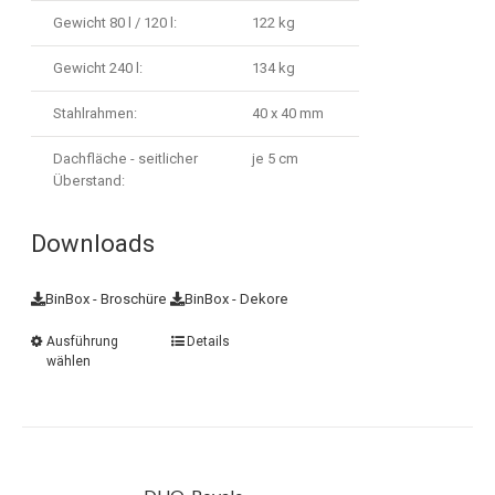
Gewicht 80 l / 120 l:
122 kg
Gewicht 240 l:
134 kg
Stahlrahmen:
40 x 40 mm
Dachfläche - seitlicher
je 5 cm
Überstand:
Downloads
BinBox - Broschüre
BinBox - Dekore
Ausführung
Details
wählen