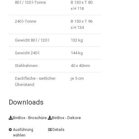
80 l / 120 l-Tonne
B 130 x T 80
x H 118
240 l-Tonne
B 150 x T 96
x H 134
Gewicht 80 l / 120 l:
132 kg
Gewicht 240 l:
144 kg
Stahlrahmen:
40 x 40mm
Dachfläche - seitlicher
je 5 cm
Überstand:
Downloads
BinBox - Broschüre
BinBox - Dekore
Ausführung
Details
wählen