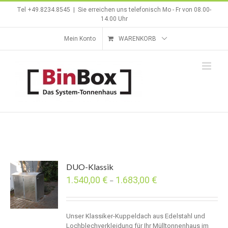
Zum
Tel +49.8234.8545
|
Sie erreichen uns telefonisch Mo - Fr von 08.00-
Inhalt
14.00 Uhr
springen
Mein Konto
WARENKORB
DUO-Klassik
1.540,00
€
1.683,00
€
–
Unser Klassiker-Kuppeldach aus Edelstahl und
Lochblechverkleidung für Ihr Mülltonnenhaus im